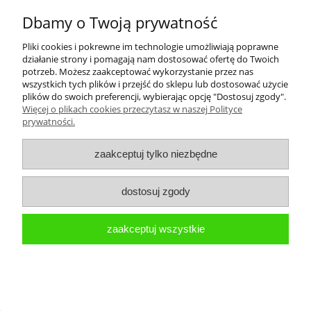
Dbamy o Twoją prywatność
Pliki cookies i pokrewne im technologie umożliwiają poprawne
działanie strony i pomagają nam dostosować ofertę do Twoich
potrzeb. Możesz zaakceptować wykorzystanie przez nas
wszystkich tych plików i przejść do sklepu lub dostosować użycie
plików do swoich preferencji, wybierając opcję "Dostosuj zgody".
Więcej o plikach cookies przeczytasz w naszej Polityce
prywatności.
zaakceptuj tylko niezbędne
SIODEŁKO ROWEROWE WITTKOP
MEDICUS PRO 6.1 GEL ŻELOWE MIĘKKIE
TREKKINGOWE
dostosuj zgody
99,00 zł
zaakceptuj wszystkie
powiadom o dostępności
nowość