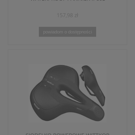
157,98 zł
powiadom o dostępności