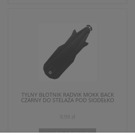
TYLNY BŁOTNIK RADVIK MOKK BACK
CZARNY DO STELAŻA POD SIODEŁKO
LEKKI MTB
9,99 zł
powiadom o dostępności