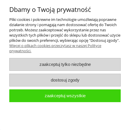
Dbamy o Twoją prywatność
Pliki cookies i pokrewne im technologie umożliwiają poprawne
działanie strony i pomagają nam dostosować ofertę do Twoich
potrzeb. Możesz zaakceptować wykorzystanie przez nas
wszystkich tych plików i przejść do sklepu lub dostosować użycie
plików do swoich preferencji, wybierając opcję "Dostosuj zgody".
Więcej o plikach cookies przeczytasz w naszej Polityce
prywatności.
zaakceptuj tylko niezbędne
dostosuj zgody
zaakceptuj wszystkie
ZESTAW BŁOTNIKI ROWEROWE SIMPLA
HAMMER 3 SDE OBEJMA Z ZACISKIEM
CZARNE
89,00 zł