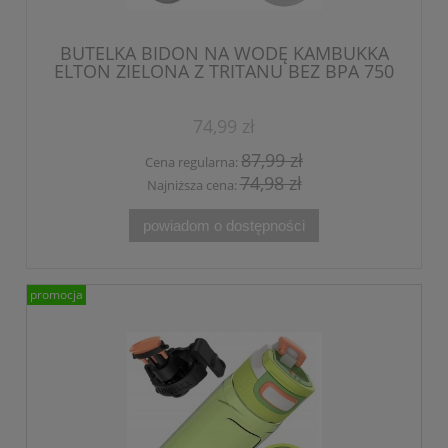
BUTELKA BIDON NA WODĘ KAMBUKKA
ELTON ZIELONA Z TRITANU BEZ BPA 750
ml
74,99 zł
87,99 zł
Cena regularna:
74,98 zł
Najniższa cena:
powiadom o dostępności
promocja