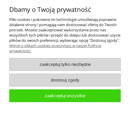
Dbamy o Twoją prywatność
Pliki cookies i pokrewne im technologie umożliwiają poprawne
działanie strony i pomagają nam dostosować ofertę do Twoich
potrzeb. Możesz zaakceptować wykorzystanie przez nas
wszystkich tych plików i przejść do sklepu lub dostosować użycie
plików do swoich preferencji, wybierając opcję "Dostosuj zgody".
Więcej o plikach cookies przeczytasz w naszej Polityce
prywatności.
zaakceptuj tylko niezbędne
BUTELKA BIDON NA WODĘ KAMBUKKA
LAGOON MANGO ZE SŁOMKĄ I
dostosuj zgody
USTNIKIEM 750 ml
75,99 zł
zaakceptuj wszystkie
109,99 zł
Cena regularna:
69,99 zł
Najniższa cena:
powiadom o dostępności