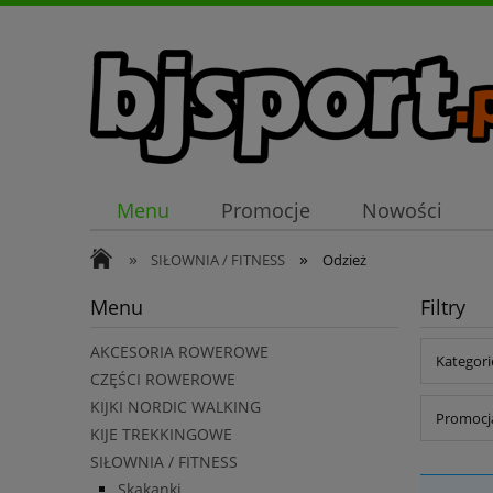
Menu
Promocje
Nowości
»
»
SIŁOWNIA / FITNESS
Odzież
Menu
Filtry
AKCESORIA ROWEROWE
Kategori
CZĘŚCI ROWEROWE
KIJKI NORDIC WALKING
Promocja
KIJE TREKKINGOWE
SIŁOWNIA / FITNESS
Skakanki