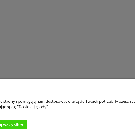
ARY GÓRSKIE GOG
SIODEŁKO KELLYS CITYRIDE 
RNA POLARYZACYJNE
ŻELOWE CZARNE
BOCZNE SZYBA KAT. 3
269,98 zł
84,99 zł
399,00 zł
149,00 zł
 regularna:
Cena regularna:
349,00 zł
49,99 zł
iższa cena:
Najniższa cena:
do koszyka
do koszyka
nie strony i pomagają nam dostosować ofertę do Twoich potrzeb. Możesz zaa
jąc opcję "Dostosuj zgody".
Pomoc
Moje konto
Płat
Twoje zamówienia
Odbi
j wszystkie
Ustawienia konta
Form
Przechowalnia
Czas