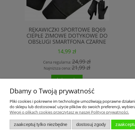
RĘKAWICZKI SPORTOWE BQ69
OKUL
CIEPŁE ZIMOWE DOTYKOWE DO
ANNAPU
OBSŁUGI SMARTFONA CZARNE
OSŁONKI 
14,99 zł
24,99 zł
Cena regularna:
Cena
21,99 zł
Najniższa cena:
Najn
do koszyka
Dbamy o Twoją prywatność
Pliki cookies i pokrewne im technologie umożliwiają poprawne działa
do sklepu lub dostosować użycie plików do swoich preferencji, wybiera
O nas
Partnerzy
Więcej o plikach cookies przeczytasz w naszej Polityce prywatności.
O firmie
Linki
zaakceptuj tylko niezbędne
dostosuj zgody
zaakceptu
Kontakt i dane firmy