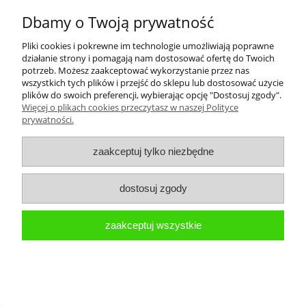
KANION 2 CZARNE / M
Dbamy o Twoją prywatność
99,90 zł
Pliki cookies i pokrewne im technologie umożliwiają poprawne
działanie strony i pomagają nam dostosować ofertę do Twoich
potrzeb. Możesz zaakceptować wykorzystanie przez nas
wszystkich tych plików i przejść do sklepu lub dostosować użycie
do koszyka
plików do swoich preferencji, wybierając opcję "Dostosuj zgody".
Więcej o plikach cookies przeczytasz w naszej Polityce
prywatności.
zaakceptuj tylko niezbędne
dostosuj zgody
zaakceptuj wszystkie