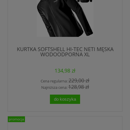
KURTKA SOFTSHELL HI-TEC NETI MĘSKA
WODOODPORNA XL
134,98 zł
229,00 zł
Cena regularna:
128,98 zł
Najniższa cena:
do koszyka
promocja