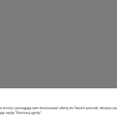
H ROWEROWY KMC X9
OKULARY GÓRSKIE GOG
RZĘDÓW 114 OGNIW +
ANNAPURNA POLARYZACYJ
SPINKA BOX
OSŁONKI BOCZNE SZYBA KAT
34,97 zł
269,98 zł
59,99 zł
399,00 zł
a regularna:
Cena regularna:
3,00 zł
349,00 zł
jniższa cena:
Najniższa cena:
iadom o dostępności
do koszyka
nie strony i pomagają nam dostosować ofertę do Twoich potrzeb. Możesz zaa
jąc opcję "Dostosuj zgody".
Pomoc
Moje konto
Płat