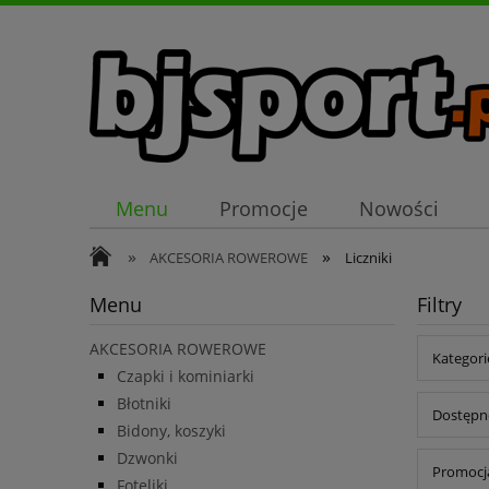
Menu
Promocje
Nowości
»
»
AKCESORIA ROWEROWE
Liczniki
Menu
Filtry
AKCESORIA ROWEROWE
Kategorie
Czapki i kominiarki
Błotniki
Dostępno
Bidony, koszyki
Dzwonki
Promocja
Foteliki