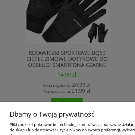
RĘKAWICZKI SPORTOWE BQ69
ŁAŃCUC
CIEPŁE ZIMOWE DOTYKOWE DO
GREY 9 
OBSŁUGI SMARTFONA CZARNE
14,99 zł
24,99 zł
Cena regularna:
Cen
21,99 zł
Najniższa cena:
Na
do koszyka
pow
Dbamy o Twoją prywatność
Pliki cookies i pokrewne im technologie umożliwiają poprawne działa
do sklepu lub dostosować użycie plików do swoich preferencji, wybiera
O nas
Partnerzy