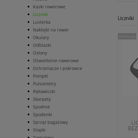
Kaski rowerowe
Liczniki
Liczniki
Lusterka
Naklejki na rower
promocja
Okulary
Odblaski
Osłony
Oświetlenie rowerowe
Ochraniacze i pokrowce
Pompki
Pulsometry
Rękawiczki
Skarpety
Spodnie
Spodenki
LI
Sprzęt bagażowy
BE
Stopki
Trenażery