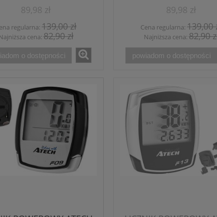
89,98 zł
89,98 zł
139,00 zł
139,00 
ena regularna:
Cena regularna:
82,90 zł
82,90 z
Najniższa cena:
Najniższa cena:
iadom o dostępności
powiadom o dostępności