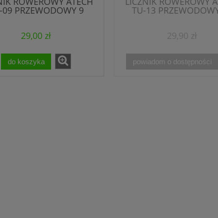
NIK ROWEROWY ATECH
LICZNIK ROWEROWY 
-09 PRZEWODOWY 9
TU-13 PRZEWODOWY
FUNKCJI
FUNKCJI
29,00 zł
29,90 zł
do koszyka
powiadom o dostępności