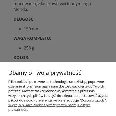
mocowania, z laserowo wycinanym logo
Merida.
DŁUGOŚĆ:
150 mm
WAGA KOMPLETU:
258 g
KOLOR:
czarno-szary
Dbamy o Twoją prywatność
Pliki cookies i pokrewne im technologie umożliwiają poprawne
działanie strony i pomagają nam dostosować ofertę do Twoich
O nas
potrzeb. Możesz zaakceptować wykorzystanie przez nas
wszystkich tych plików i przejść do sklepu lub dostosować użycie
plików do swoich preferencji, wybierając opcję "Dostosuj zgody".
Partnerzy
Więcej o plikach cookies przeczytasz w naszej Polityce
prywatności.
Pomoc